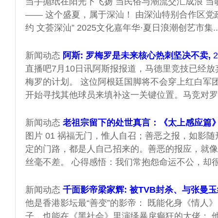
当手抛纸在阳光下飞扬 当民俗与潮流交汇成浪 当
—— 这个盛夏，属于深汕！ 由深汕特别合作区党政
约 文荟深汕” 2025文化嘉年华·夏日浪潮创艺市集..
新闻动态
阿斯: 罗梅罗是未来核心热刺坚决不卖,
2
直播吧7月10日讯阿斯报报道，马德里竞技已经
梅罗的计划。 这位阿根廷国脚将不会穿上红白军
开始寻找其他球员来填补这一关键位置。马竞对罗梅
新闻动态
老祖宗留下的处世真言：《太上感应篇
图片 01 祸福无门，惟人自召；善恶之报，如影随
定的门路，都是人自己招来的。善恶的报应，就像
丝毫不差。 心得感悟：我们常抱怨命运不公，却很.
新闻动态
千面影帝梁家辉: 被TVB封杀、与张曼
他是香港影坛最“善变”的影帝： 既能化身《情人
子，也能在《黑社会》里演绎暴戾癫狂的大佬； 