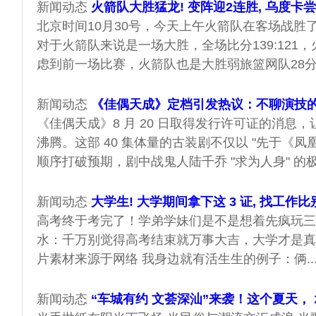
新闻动态
火箭队大胜猛龙! 变阵迎2连胜, 乌度卡尝
北京时间10月30号，今天上午火箭队在客场战胜
对于火箭队来说是一场大胜，全场比分139:121，
虑到前一场比赛，火箭队也是大胜弱旅篮网队28分，
新闻动态
《佳偶天成》定档引发热议：不聊演技
《佳偶天成》8 月 20 日取得发行许可证的消息
沸腾。这部 40 集体量的古装剧不仅以 "先于《凤
顺序打破预期，剧中战鬼人陆千乔 "求为人身" 的极致
新闻动态
大学生! 大学期间拿下这 3 证, 找工作比
高考终于考完了！学弟学妹们是不是想着先疯玩三
水：千万别觉得高考结束就万事大吉，大学才是真正的
片素材来源于网络 我身边就有活生生的例子：俩..
新闻动态
“车城有约 文荟深汕”来袭！这个夏天，