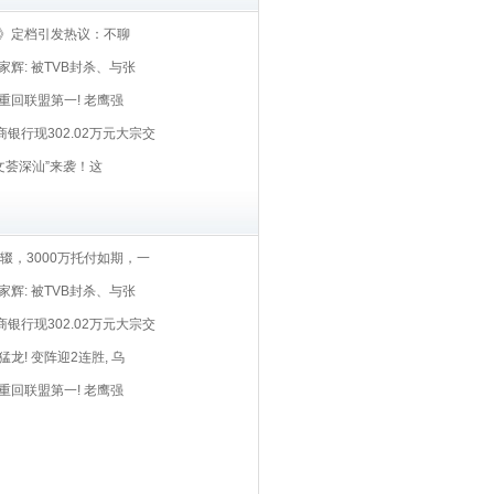
》定档引发热议：不聊
辉: 被TVB封杀、与张
重回联盟第一! 老鹰强
商银行现302.02万元大宗交
文荟深汕”来袭！这
不辍，3000万托付如期，一
辉: 被TVB封杀、与张
商银行现302.02万元大宗交
龙! 变阵迎2连胜, 乌
重回联盟第一! 老鹰强