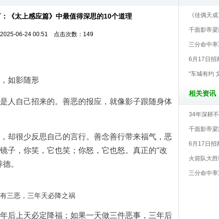
《佳偶天成
：《太上感应篇》中最值得深思的10个道理
千面影帝梁家
25-06-24 00:51 点击次数：149
三分命中率
6月17日招
“车城有约 
，如影随形
相关资讯
是人自己招来的。善恶的报应，就像影子跟随身体
34年深耕
千面影帝梁家
，却很少反思自己的言行。善念善行带来福气，恶
6月17日招
镜子，你笑，它也笑；你怒，它也怒。真正的“改
火箭队大胜猛
养德。
三分命中率
有三恶，三年天必降之祸
年后上天必定降福；如果一天做三件恶事，三年后