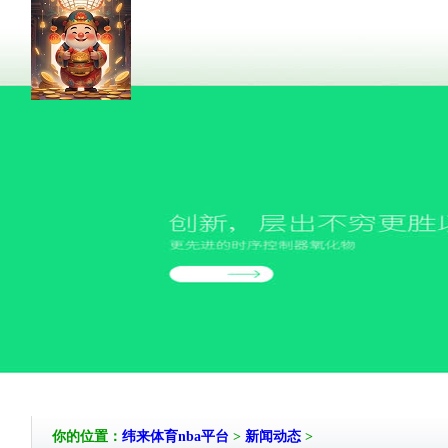
你的位置：
纬来体育nba平台
>
新闻动态
>