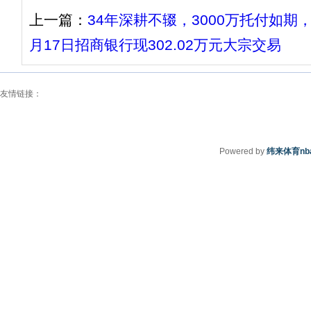
上一篇：
34年深耕不辍，3000万托付如期
月17日招商银行现302.02万元大宗交易
友情链接：
Powered by
纬来体育nb