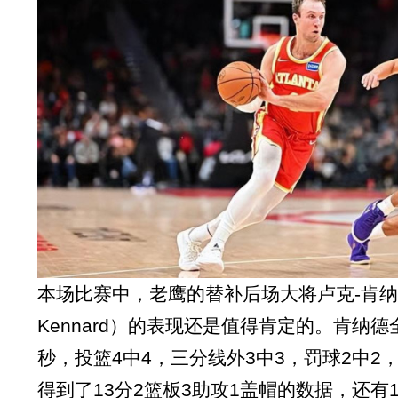
本场比赛中，老鹰的替补后场大将卢克-肯纳德
Kennard）的表现还是值得肯定的。肯纳德
秒，投篮4中4，三分线外3中3，罚球2中2，
得到了13分2篮板3助攻1盖帽的数据，还有